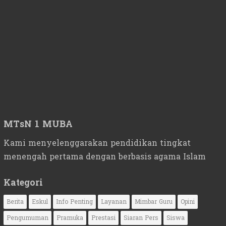
MTsN 1 MUBA
Kami menyelenggarakan pendidikan tingkat
menengah pertama dengan berbasis agama Islam
Kategori
Berita
Eskul
Info Penting
Layanan
Mimbar Guru
Opini
Pengumuman
Pramuka
Prestasi
Siaran Pers
Siswa