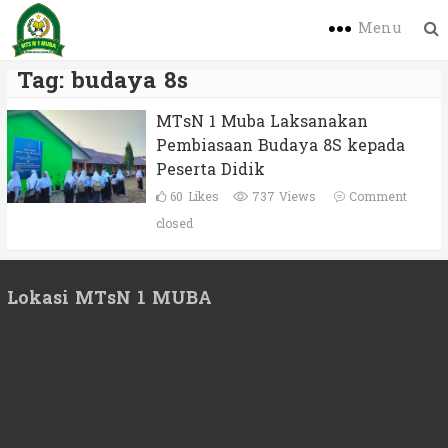
Menu
Tag:
budaya 8s
MTsN 1 Muba Laksanakan
Pembiasaan Budaya 8S kepada
Peserta Didik
60
Likes
737 Views
Comment
closed
Lokasi MTsN 1 MUBA