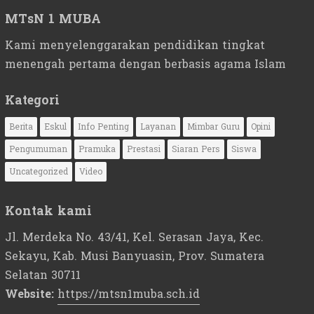
MTsN 1 MUBA
Kami menyelenggarakan pendidikan tingkat
menengah pertama dengan berbasis agama Islam
Kategori
Berita
Eskul
Info Penting
Layanan
Mimbar Guru
Opini
Pengumuman
Pramuka
Prestasi
Siaran Pers
Siswa
Uncategorized
Video
Kontak kami
Jl. Merdeka No. 43/41, Kel. Serasan Jaya, Kec.
Sekayu, Kab. Musi Banyuasin, Prov. Sumatera
Selatan 30711
Website:
https://mtsn1muba.sch.id