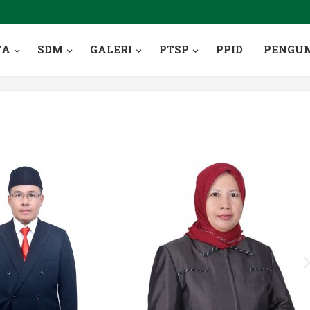
TA
SDM
GALERI
PTSP
PPID
PENGU