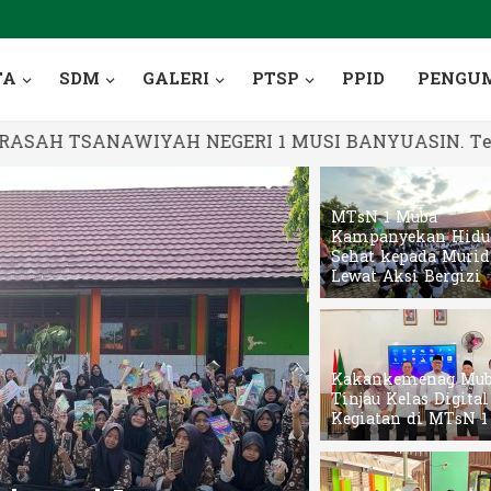
TA
SDM
GALERI
PTSP
PPID
PENGU
TSANAWIYAH NEGERI 1 MUSI BANYUASIN. Terima kasi
MTsN 1 Muba
Kampanyekan Hidu
Sehat kepada Murid
Lewat Aksi Bergizi
Kakankemenag Mu
Tinjau Kelas Digita
Kegiatan di MTsN 1
MTsN 1 Mu