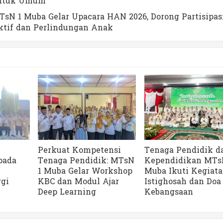
ntuk Umum
sN 1 Muba Gelar Upacara HAN 2026, Dorong Partisipas
ktif dan Perlindungan Anak
Perkuat Kompetensi
Tenaga Pendidik d
pada
Tenaga Pendidik: MTsN
Kependidikan MTs
k
1 Muba Gelar Workshop
Muba Ikuti Kegiat
ggi
KBC dan Modul Ajar
Istighosah dan Doa
Deep Learning
Kebangsaan