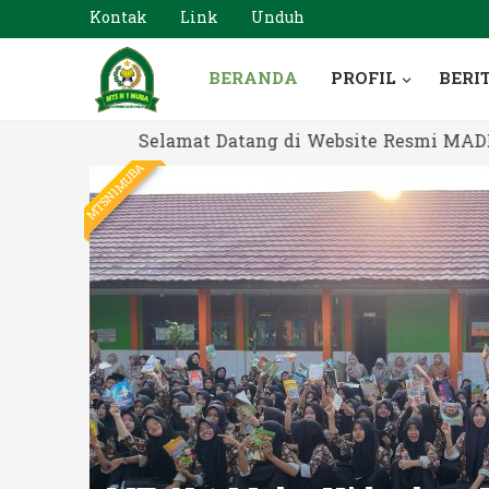
Kontak
Link
Unduh
BERANDA
PROFIL
BERI
Selamat Datang di Website Resmi MADRASAH 
MTSN1MUBA
N 1