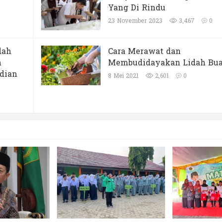
Yang Di Rindu
23 November 2023
3,467
0
dah
Cara Merawat dan
n
Membudidayakan Lidah Bu
dian
8 Mei 2021
2,601
0