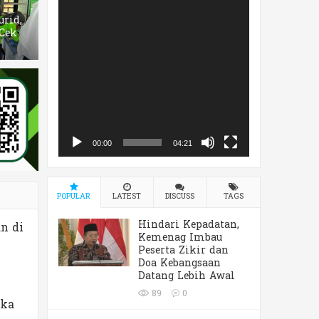
ar Apresiasi untuk Guru dan Sis
urid,
i
Cek
00:00
04:21
POPULAR
LATEST
DISCUSS
TAGS
Hindari Kepadatan,
n di
Kemenag Imbau
Peserta Zikir dan
Doa Kebangsaan
Datang Lebih Awal
89
0
uka