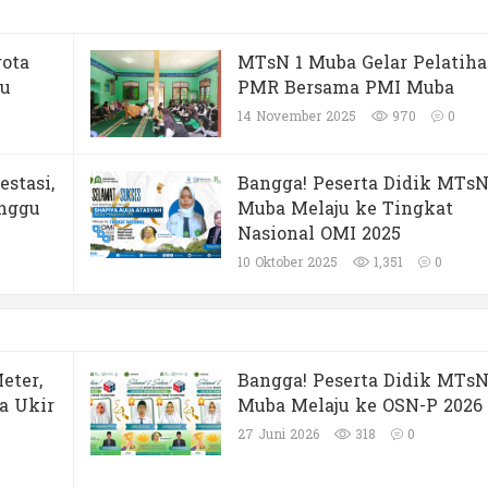
ota
MTsN 1 Muba Gelar Pelatih
mu
PMR Bersama PMI Muba
14 November 2025
970
0
stasi,
Bangga! Peserta Didik MTsN
unggu
Muba Melaju ke Tingkat
Nasional OMI 2025
10 Oktober 2025
1,351
0
eter,
Bangga! Peserta Didik MTsN
a Ukir
Muba Melaju ke OSN-P 2026
27 Juni 2026
318
0