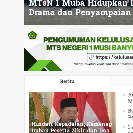
se
MTsN 1 Muba Hidupkan L
Drama dan Penyampaian H
Berita
A
M
B
P
Hindari Kepadatan, Kemenag
1 
Imbau Peserta Zikir dan Doa