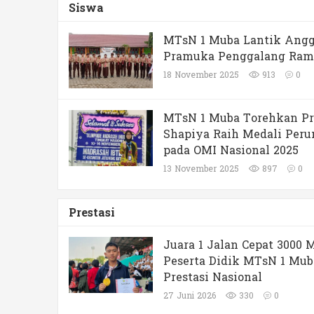
Siswa
MTsN 1 Muba Lantik Angg
Pramuka Penggalang Ra
18 November 2025
913
0
MTsN 1 Muba Torehkan Pre
Shapiya Raih Medali Per
pada OMI Nasional 2025
13 November 2025
897
0
Prestasi
Juara 1 Jalan Cepat 3000 M
Peserta Didik MTsN 1 Mub
Prestasi Nasional
27 Juni 2026
330
0