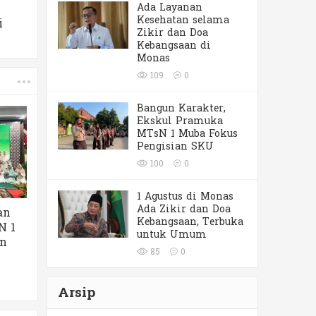
Ada Layanan
Kesehatan selama
i
Zikir dan Doa
Kebangsaan di
Monas
109
0
Bangun Karakter,
Ekskul Pramuka
MTsN 1 Muba Fokus
Pengisian SKU
100
0
1 Agustus di Monas
Ada Zikir dan Doa
an
Kebangsaan, Terbuka
N 1
untuk Umum
an
85
0
Arsip