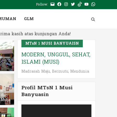
Follow:
E-
Facebook
Instagram
Twitter
Tiktok
Youtube
WhatsApp
mail
PTSP
MUMAN
GLM
h atas kunjungan Anda!
MTsN 1 MUSI BANYUAISN
MODERN, UNGGUL, SEHAT,
p
ISLAMI (MUSI)
Madrasah Maju, Bermutu, Mendunia
Profil MTsN 1 Musi
ba
Banyuasin
l dan
 Muba
Pemutar
ba Borong Prestasi dalam 3
Video