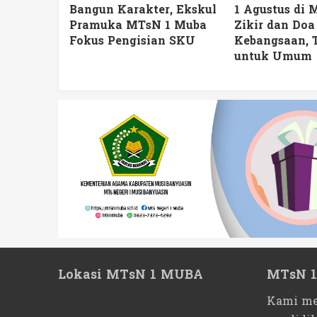
esehatan
Bangun Karakter, Ekskul
1 Agustus di
n Doa
Pramuka MTsN 1 Muba
Zikir dan Doa
 Monas
Fokus Pengisian SKU
Kebangsaan, 
untuk Umum
Lokasi MTsN 1 MUBA
MTsN 
Kami me