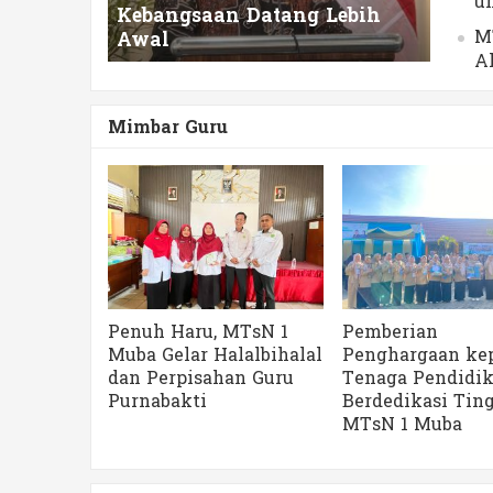
u
Kebangsaan Datang Lebih
MT
Awal
A
Mimbar Guru
Penuh Haru, MTsN 1
Pemberian
Muba Gelar Halalbihalal
Penghargaan ke
dan Perpisahan Guru
Tenaga Pendidi
Purnabakti
Berdedikasi Tin
MTsN 1 Muba