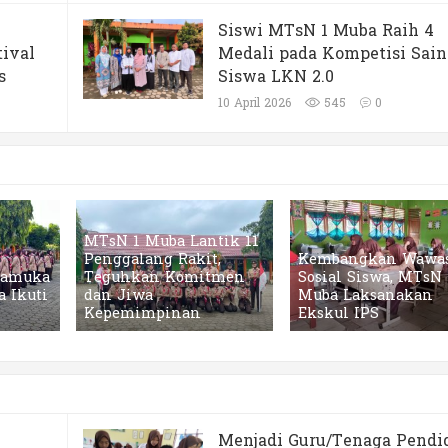
Siswi MTsN 1 Muba Raih 4
tival
Medali pada Kompetisi Sain
s
Siswa LKN 2.0
10 April 2026
545
0
MTsN 1 Muba Lantik 11
Penggalang Rakit,
Kembangkan Wawa
ramuka
Teguhkan Komitmen
Sosial Siswa, MTsN 
 Ikuti
dan Jiwa
Muba Laksanakan
Kepemimpinan
Ekskul IPS
Menjadi Guru/Tenaga Pendi