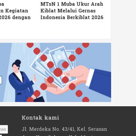
ba
MTsN 1 Muba Ukur Arah
Melalui 
n Kegiatan
Kiblat Melalui Gernas
MTsN 1 M
2026 dengan
Indonesia Berkiblat 2026
Lingkung
Kontak kami
Jl. Merdeka No. 43/41, Kel. Serasan
nan