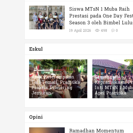
Siswa MTsN 1 Muba Raih
Prestasi pada One Day Fes
Season 3 oleh Bimbel Lulu
19 April 2026
498
0
Eskul
Asah Keterampilan
Semangat
Tali-Temali, Pramuka
Kepramukaan, P
Praktik Pionering
Inti MTsN 1 Muba
Jemuran
Apel Pramuka
Opini
Ramadhan Momentum