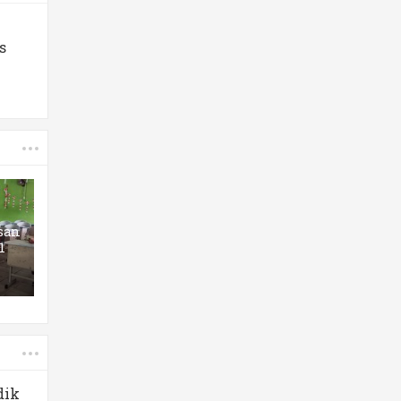
s
san
1
dik