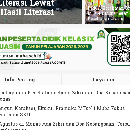
iterasi Lewat
Bulan, Gel
Peduli Kesehatan M
asil Literasi
Berprestas
MTsN 1 Muba Gelar 
Kesehatan Gratis
Info Penting
Layanan
da Layanan Kesehatan selama Zikir dan Doa Kebangsaa
onas
angun Karakter, Ekskul Pramuka MTsN 1 Muba Fokus
engisian SKU
Agustus di Monas Ada Zikir dan Doa Kebangsaan, Terb