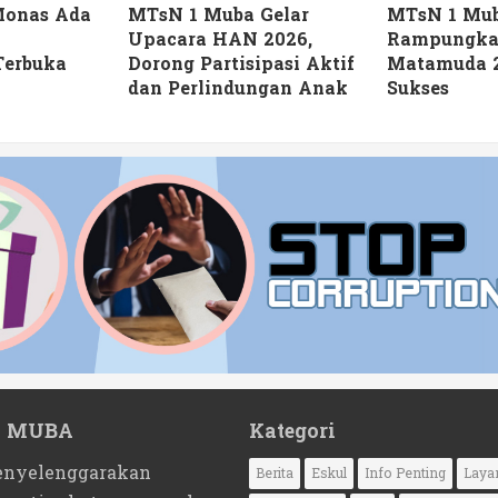
 Monas Ada
MTsN 1 Muba Gelar
MTsN 1 Mu
Upacara HAN 2026,
Rampungka
Terbuka
Dorong Partisipasi Aktif
Matamuda 
dan Perlindungan Anak
Sukses
1 MUBA
Kategori
nyelenggarakan
Berita
Eskul
Info Penting
Laya