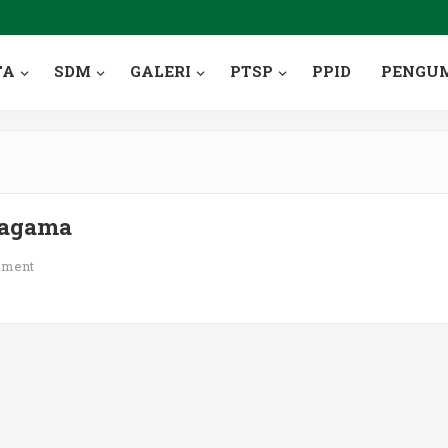
TA
SDM
GALERI
PTSP
PPID
PENGU
ragama
ment