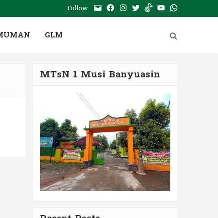
Follow:
E-
Facebook
Instagram
Twitter
Tiktok
Youtube
WhatsApp
mail
PTSP
MUMAN
GLM
MTsN 1 Musi Banyuasin