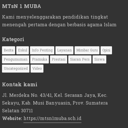
MTsN 1 MUBA
Kami menyelenggarakan pendidikan tingkat
menengah pertama dengan berbasis agama Islam
Kategori
Berita
Eskul
Info Penting
Layanan
Mimbar Guru
Opini
Pengumuman
Pramuka
Prestasi
Siaran Pers
Siswa
Uncategorized
Video
Kontak kami
Jl. Merdeka No. 43/41, Kel. Serasan Jaya, Kec.
Sekayu, Kab. Musi Banyuasin, Prov. Sumatera
Selatan 30711
Website:
https://mtsn1muba.sch.id