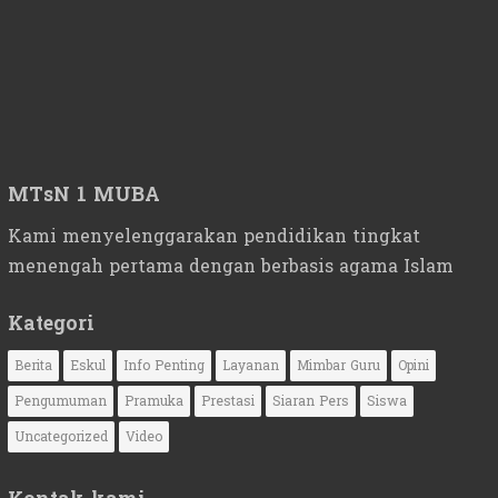
MTsN 1 MUBA
Kami menyelenggarakan pendidikan tingkat
menengah pertama dengan berbasis agama Islam
Kategori
Berita
Eskul
Info Penting
Layanan
Mimbar Guru
Opini
Pengumuman
Pramuka
Prestasi
Siaran Pers
Siswa
Uncategorized
Video