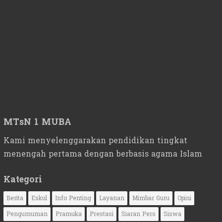
MTsN 1 MUBA
Kami menyelenggarakan pendidikan tingkat
menengah pertama dengan berbasis agama Islam
Kategori
Berita
Eskul
Info Penting
Layanan
Mimbar Guru
Opini
Pengumuman
Pramuka
Prestasi
Siaran Pers
Siswa