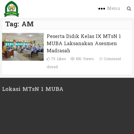
Menu
Tag:
AM
Peserta Didik Kelas IX MTsN 1
MUBA Laksanakan Asesmen
Madrasah
70
Likes
881 Views
Comment
closed
Lokasi MTsN 1 MUBA