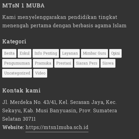
MTsN 1 MUBA
Kami menyelenggarakan pendidikan tingkat
menengah pertama dengan berbasis agama Islam
Kategori
Berita
Eskul
Info Penting
Layanan
Mimbar Guru
Opini
Pengumuman
Pramuka
Prestasi
Siaran Pers
Siswa
Uncategorized
Video
Kontak kami
Jl. Merdeka No. 43/41, Kel. Serasan Jaya, Kec.
Sekayu, Kab. Musi Banyuasin, Prov. Sumatera
Selatan 30711
Website:
https://mtsn1muba.sch.id