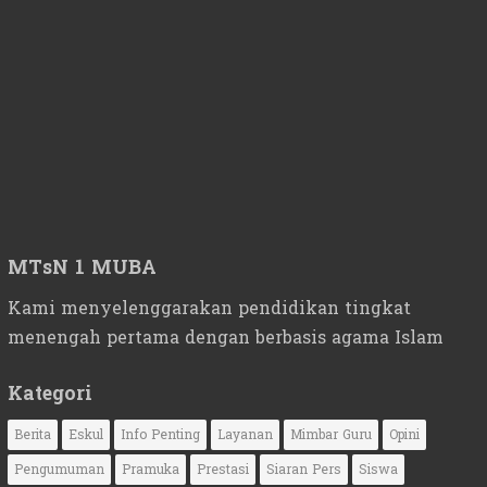
MTsN 1 MUBA
Kami menyelenggarakan pendidikan tingkat
menengah pertama dengan berbasis agama Islam
Kategori
Berita
Eskul
Info Penting
Layanan
Mimbar Guru
Opini
Pengumuman
Pramuka
Prestasi
Siaran Pers
Siswa