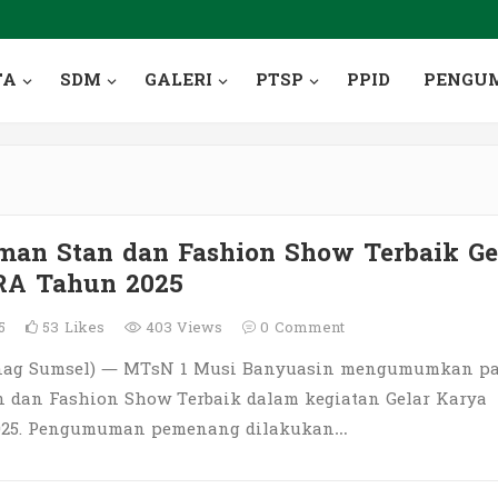
TA
SDM
GALERI
PTSP
PPID
PENGU
an Stan dan Fashion Show Terbaik Ge
RA Tahun 2025
25
53
Likes
403 Views
0
Comment
nag Sumsel) — MTsN 1 Musi Banyuasin mengumumkan pa
 dan Fashion Show Terbaik dalam kegiatan Gelar Karya
025. Pengumuman pemenang dilakukan…