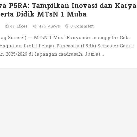
ya P5RA: Tampilkan Inovasi dan Karya
serta Didik MTsN 1 Muba
5
47
Likes
476 Views
0
Comment
ag Sumsel) — MTsN 1 Musi Banyuasin menggelar Gelar
enguatan Profil Pelajar Pancasila (P5RA) Semester Ganjil
an 2025/2026 di lapangan madrasah, Jum’at…