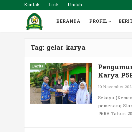
Kontak
Link
Unduh
BERANDA
PROFIL
BERI
Tag:
gelar karya
Pengumum
Berita
Karya P5
10 November 20
Sekayu (Keme
pemenang Stan
P5RA Tahun 2