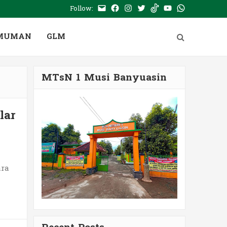
Follow:
E-
Facebook
Instagram
Twitter
Tiktok
Youtube
WhatsApp
mail
PTSP
MUMAN
GLM
MTsN 1 Musi Banyuasin
lar
ra