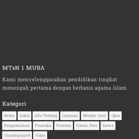
MTsN 1 MUBA
Kami menyelenggarakan pendidikan tingkat
menengah pertama dengan berbasis agama Islam
Kategori
Berita
Eskul
Info Penting
Layanan
Mimbar Guru
Opini
Pengumuman
Pramuka
Prestasi
Siaran Pers
Siswa
Uncategorized
Video