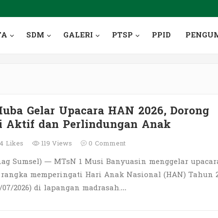
TA
SDM
GALERI
PTSP
PPID
PENGU
uba Gelar Upacara HAN 2026, Dorong
si Aktif dan Perlindungan Anak
14
Likes
119 Views
0
Comment
ag Sumsel) — MTsN 1 Musi Banyuasin menggelar upacar
 rangka memperingati Hari Anak Nasional (HAN) Tahun 
/07/2026) di lapangan madrasah.…