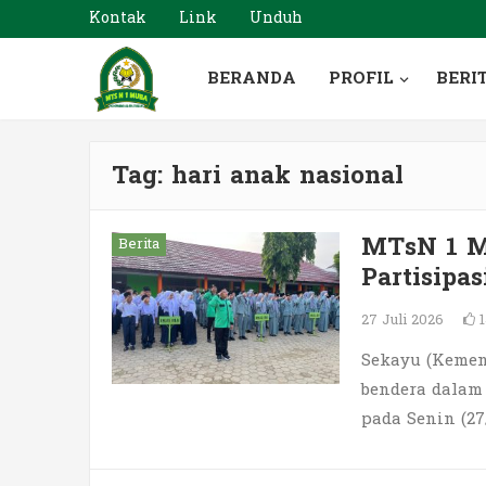
Kontak
Link
Unduh
BERANDA
PROFIL
BERI
Tag:
hari anak nasional
MTsN 1 M
Berita
Partisipa
27 Juli 2026
Sekayu (Kemen
bendera dalam
pada Senin (27