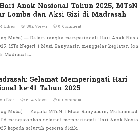
 Hari Anak Nasional Tahun 2025, MTsN
r Lomba dan Aksi Gizi di Madrasah
4
Likes
882 Views
0
Comment
ag Muba) — Dalam rangka memperingati Hari Anak Nasi
025, MTs Negeri 1 Musi Banyuasin menggelar kegiatan lo
di Madrasah.…
drasah: Selamat Memperingati Hari
onal ke-41 Tahun 2025
5
Likes
674 Views
0
Comment
nag Muba) — Kepala MTsN 1 Musi Banyuasin, Muhammad
 M.Pd mengucapkan selamat memperingati Hari Anak Nasi
25 kepada seluruh peserta didik…