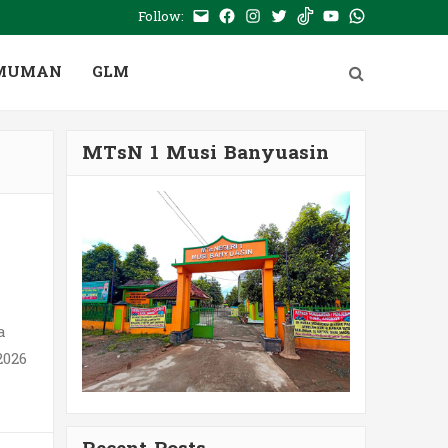
Follow:
E-
Facebook
Instagram
Twitter
Tiktok
Youtube
WhatsApp
mail
PTSP
MUMAN
GLM
MTsN 1 Musi Banyuasin
a
2026