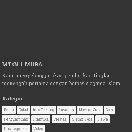
MTsN 1 MUBA
Kami menyelenggarakan pendidikan tingkat
menengah pertama dengan berbasis agama Islam
Kategori
Berita
Eskul
Info Penting
Layanan
Mimbar Guru
Opini
Pengumuman
Pramuka
Prestasi
Siaran Pers
Siswa
Uncategorized
Video