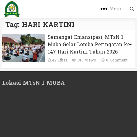
Menu
Tag:
HARI KARTINI
Semangat Emansipasi, MTsN 1
Muba Gelar Lomba Peringatan ke-
147 Hari Kartini Tahun 2026
49
Likes
315 Views
0
Comment
Lokasi MTsN 1 MUBA