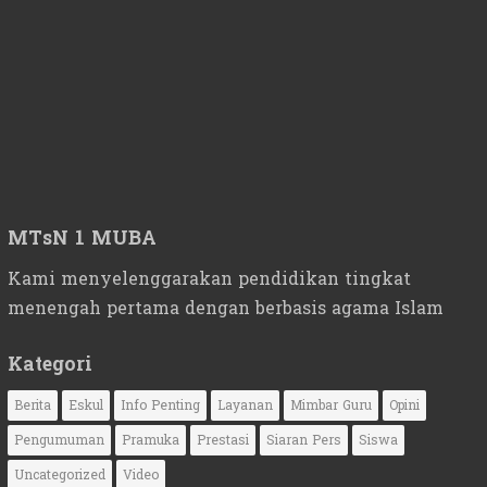
MTsN 1 MUBA
Kami menyelenggarakan pendidikan tingkat
menengah pertama dengan berbasis agama Islam
Kategori
Berita
Eskul
Info Penting
Layanan
Mimbar Guru
Opini
Pengumuman
Pramuka
Prestasi
Siaran Pers
Siswa
Uncategorized
Video