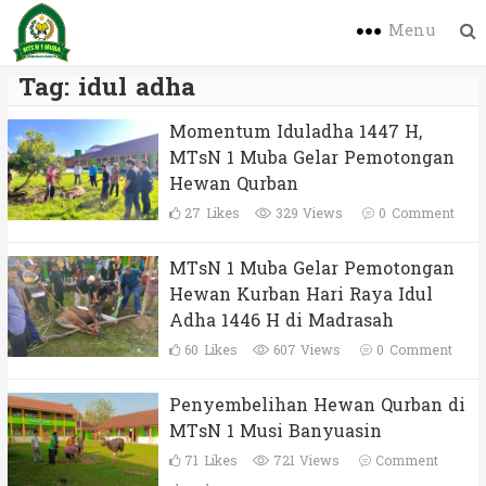
Menu
Tag:
idul adha
Momentum Iduladha 1447 H,
MTsN 1 Muba Gelar Pemotongan
Hewan Qurban
27
Likes
329 Views
0
Comment
MTsN 1 Muba Gelar Pemotongan
Hewan Kurban Hari Raya Idul
Adha 1446 H di Madrasah
60
Likes
607 Views
0
Comment
Penyembelihan Hewan Qurban di
MTsN 1 Musi Banyuasin
71
Likes
721 Views
Comment