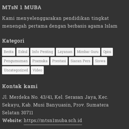
MTsN 1 MUBA
Kami menyelenggarakan pendidikan tingkat
menengah pertama dengan berbasis agama Islam
Kategori
Berita
Eskul
Info Penting
Layanan
Mimbar Guru
Opini
Pengumuman
Pramuka
Prestasi
Siaran Pers
Siswa
Uncategorized
Video
Kontak kami
Jl. Merdeka No. 43/41, Kel. Serasan Jaya, Kec.
Sekayu, Kab. Musi Banyuasin, Prov. Sumatera
Selatan 30711
Website:
https://mtsn1muba.sch.id