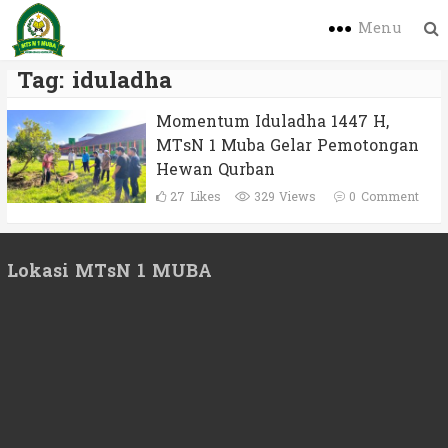
Menu
Tag:
iduladha
Momentum Iduladha 1447 H,
MTsN 1 Muba Gelar Pemotongan
Hewan Qurban
27
Likes
329 Views
0
Comment
Lokasi MTsN 1 MUBA