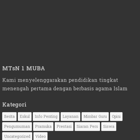
MTsN 1 MUBA
Kami menyelenggarakan pendidikan tingkat
menengah pertama dengan berbasis agama Islam
Kategori
Berita
Eskul
Info Penting
Layanan
Mimbar Guru
Opini
Pengumuman
Pramuka
Prestasi
Siaran Pers
Siswa
Uncategorized
Video