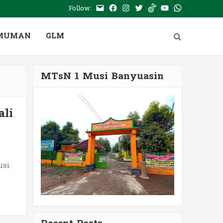
Follow:
E-
Facebook
Instagram
Twitter
Tiktok
Youtube
WhatsApp
mail
PTSP
MUMAN
GLM
MTsN 1 Musi Banyuasin
ali
usi