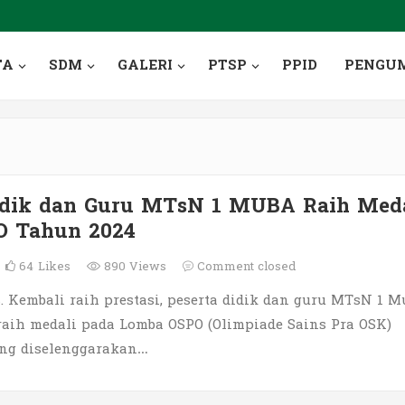
TA
SDM
GALERI
PTSP
PPID
PENGU
Didik dan Guru MTsN 1 MUBA Raih Med
O Tahun 2024
64
Likes
890 Views
Comment closed
 Kembali raih prestasi, peserta didik dan guru MTsN 1 M
aih medali pada Lomba OSPO (Olimpiade Sains Pra OSK)
ng diselenggarakan…