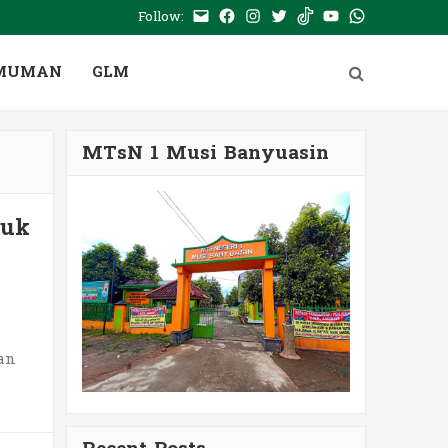
Follow:
E-
Facebook
Instagram
Twitter
Tiktok
Youtube
WhatsApp
mail
PTSP
MUMAN
GLM
MTsN 1 Musi Banyuasin
tuk
an