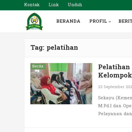
Kontak
Link
Unduh
BERANDA
PROFIL
BERI
Tag:
pelatihan
Pelatihan
Berita
Kelompok
23 September 20
Sekayu (Kemena
M.Pd.I dan Ope
Pelayanan dan