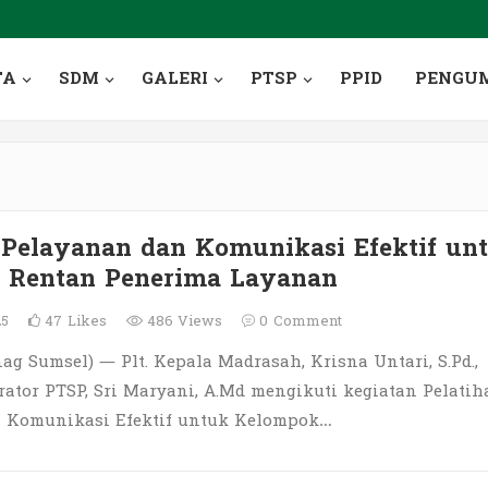
TA
SDM
GALERI
PTSP
PPID
PENGU
 Pelayanan dan Komunikasi Efektif un
 Rentan Penerima Layanan
25
47
Likes
486 Views
0
Comment
g Sumsel) — Plt. Kepala Madrasah, Krisna Untari, S.Pd.,
rator PTSP, Sri Maryani, A.Md mengikuti kegiatan Pelatih
 Komunikasi Efektif untuk Kelompok…