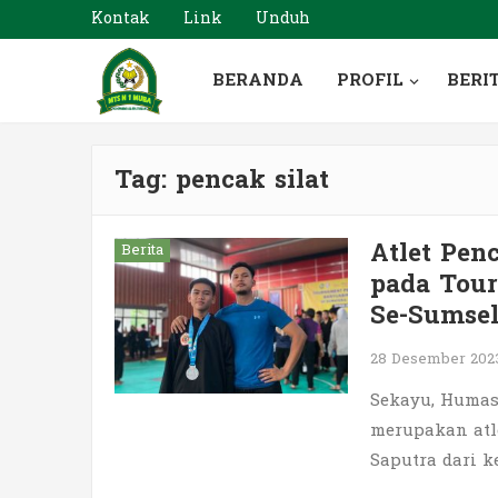
Kontak
Link
Unduh
BERANDA
PROFIL
BERI
Tag:
pencak silat
Atlet Pen
Berita
pada Tour
Se-Sumse
28 Desember 20
Sekayu, Humas
merupakan atl
Saputra dari k