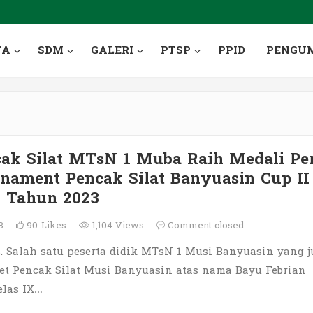
TA
SDM
GALERI
PTSP
PPID
PENGU
cak Silat MTsN 1 Muba Raih Medali Pe
nament Pencak Silat Banyuasin Cup II
l Tahun 2023
23
90
Likes
1,104 Views
Comment closed
. Salah satu peserta didik MTsN 1 Musi Banyuasin yang j
et Pencak Silat Musi Banyuasin atas nama Bayu Febrian
elas IX…