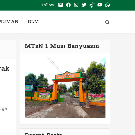
Follow:
E-
Facebook
Instagram
Twitter
Tiktok
Youtube
WhatsApp
mail
PTSP
MUMAN
GLM
MTsN 1 Musi Banyuasin
rak
uga