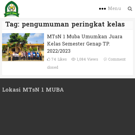
Menu
Tag:
pengumuman peringkat kelas
MTsN 1 Muba Umumkan Juara
Kelas Semester Genap TP.
2022/2023
74
Likes
1,084 Views
Comment
closed
Lokasi MTsN 1 MUBA