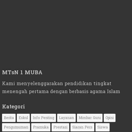
MTsN 1 MUBA
Kami menyelenggarakan pendidikan tingkat
menengah pertama dengan berbasis agama Islam
Kategori
Berita
Eskul
Info Penting
Layanan
Mimbar Guru
Opini
Pengumuman
Pramuka
Prestasi
Siaran Pers
Siswa