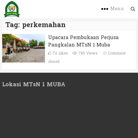
Menu
Tag:
perkemahan
Upacara Pembukaan Perjusa
Pangkalan MTsN 1 Muba
72
Likes
785 Views
Comment
closed
Lokasi MTsN 1 MUBA