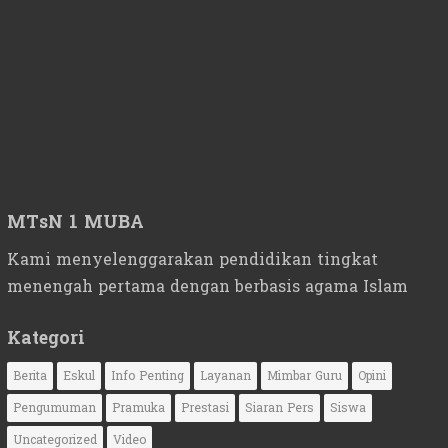
MTsN 1 MUBA
Kami menyelenggarakan pendidikan tingkat
menengah pertama dengan berbasis agama Islam
Kategori
Berita
Eskul
Info Penting
Layanan
Mimbar Guru
Opini
Pengumuman
Pramuka
Prestasi
Siaran Pers
Siswa
Uncategorized
Video