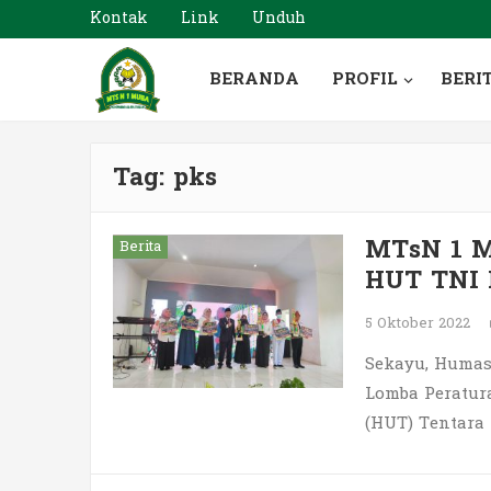
Kontak
Link
Unduh
BERANDA
PROFIL
BERI
Tag:
pks
MTsN 1 Mu
Berita
HUT TNI 
5 Oktober 2022
Sekayu, Humas.
Lomba Peratur
(HUT) Tentara