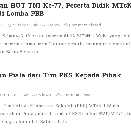
n HUT TNI Ke-77, Peserta Didik MTsN
ti Lomba PBB
22
72
Likes
727 Views
Comment closed
 Sebanyak 18 orang peserta didik MTsN 1 Muba yang terd
g peserta utama serta 2 orang peserta cadangan mengikut
an Baris-Berbaris…
n Piala dari Tim PKS Kepada Pihak
70
Likes
1,225 Views
Comment closed
. Tim Patroli Keamanan Sekolah (PKS) MTsN 1 Muba
yerahan Piala Juara 1 Lomba PKS Tingkat SMP/MTs Ta
elenggarakan oleh Satuan Lalu…