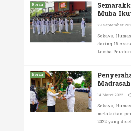
Semarakka
Berita
Muba Iku
29 September 20
Sekayu, Humas.
daring 16 oran
Lomba Peratur
Penyeraha
Berita
Madrasah
14 Maret 2022
Sekayu, Humas
melakukan pen
2022 yang dis