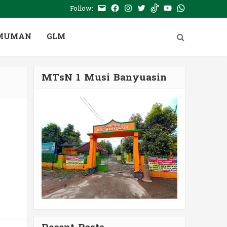
Follow:
E-
Facebook
Instagram
Twitter
Tiktok
Youtube
WhatsApp
mail
PTSP
MUMAN
GLM
MTsN 1 Musi Banyuasin