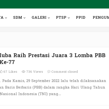
TA
SDM
GALERI
PTSP
PPID
PENGU
ba Raih Prestasi Juara 3 Lomba PBB
Ke-77
67
Likes
736 Views
Comment closed
 Pada Kamis, 29 September 2022 lalu telah dilaksanakan
an Baris Berbaris (PBB) dalam rangka Hari Ulang Tahun
 Nasional Indonesia (TNI) yang…