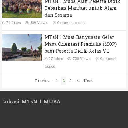
MTsN 1 Muba Ajak Peserta Didik
Tebarkan Manfaat untuk Alam
dan Sesama
74
Likes
629 Views
Comment closed
MTsN 1 Musi Banyuasin Gelar
Masa Orientasi Pramuka (MOP)
bagi Peserta Didik Kelas VII
97
Likes
728 Views
Comment
closed
Paginasi
Previous
1
2
3
4
Next
pos
Lokasi MTsN 1 MUBA