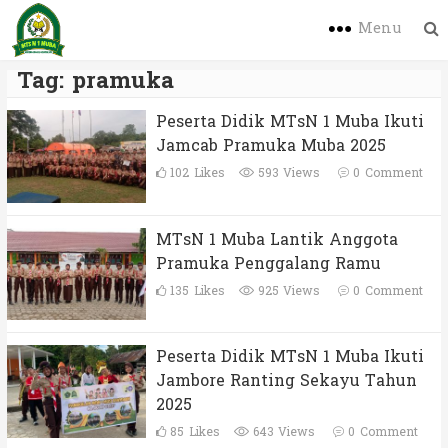
Menu
Tag:
pramuka
Peserta Didik MTsN 1 Muba Ikuti
Jamcab Pramuka Muba 2025
102
Likes
593 Views
0
Comment
MTsN 1 Muba Lantik Anggota
Pramuka Penggalang Ramu
135
Likes
925 Views
0
Comment
Peserta Didik MTsN 1 Muba Ikuti
Jambore Ranting Sekayu Tahun
2025
85
Likes
643 Views
0
Comment