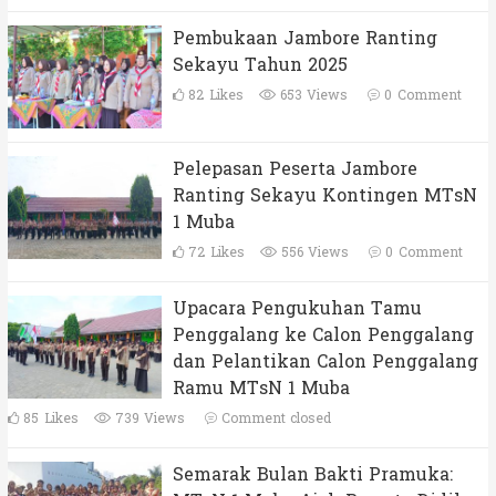
Pembukaan Jambore Ranting
Sekayu Tahun 2025
82
Likes
653 Views
0
Comment
Pelepasan Peserta Jambore
Ranting Sekayu Kontingen MTsN
1 Muba
72
Likes
556 Views
0
Comment
Upacara Pengukuhan Tamu
Penggalang ke Calon Penggalang
dan Pelantikan Calon Penggalang
Ramu MTsN 1 Muba
85
Likes
739 Views
Comment closed
Semarak Bulan Bakti Pramuka: