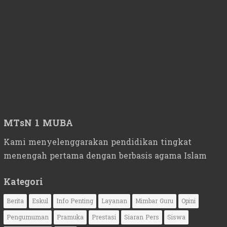
MTsN 1 MUBA
Kami menyelenggarakan pendidikan tingkat
menengah pertama dengan berbasis agama Islam
Kategori
Berita
Eskul
Info Penting
Layanan
Mimbar Guru
Opini
Pengumuman
Pramuka
Prestasi
Siaran Pers
Siswa