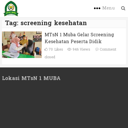
Menu
Tag:
screening kesehatan
MTsN 1 Muba Gelar Screening
Kesehatan Peserta Didik
70
Likes
946 Views
Comment
closed
Lokasi MTsN 1 MUBA