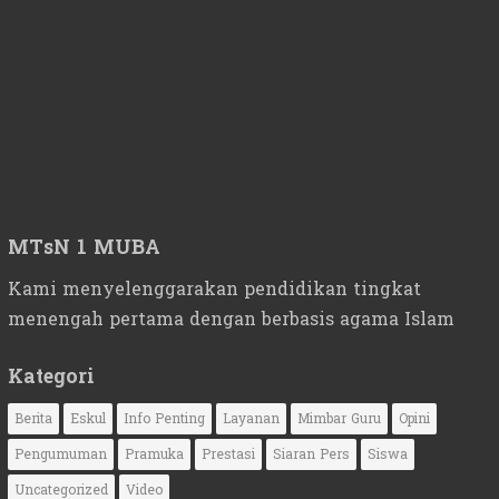
MTsN 1 MUBA
Kami menyelenggarakan pendidikan tingkat
menengah pertama dengan berbasis agama Islam
Kategori
Berita
Eskul
Info Penting
Layanan
Mimbar Guru
Opini
Pengumuman
Pramuka
Prestasi
Siaran Pers
Siswa
Uncategorized
Video