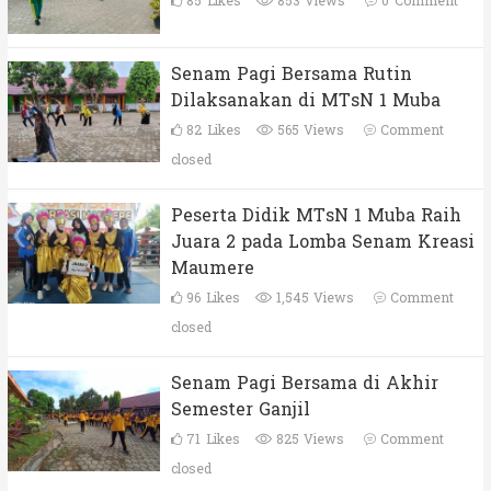
85
Likes
853 Views
0
Comment
Senam Pagi Bersama Rutin
Dilaksanakan di MTsN 1 Muba
82
Likes
565 Views
Comment
closed
Peserta Didik MTsN 1 Muba Raih
Juara 2 pada Lomba Senam Kreasi
Maumere
96
Likes
1,545 Views
Comment
closed
Senam Pagi Bersama di Akhir
Semester Ganjil
71
Likes
825 Views
Comment
closed