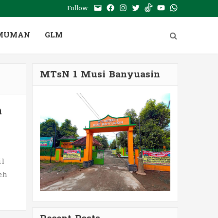
Follow:
E-
Facebook
Instagram
Twitter
Tiktok
Youtube
WhatsApp
mail
PTSP
MUMAN
GLM
MTsN 1 Musi Banyuasin
n
il
eh