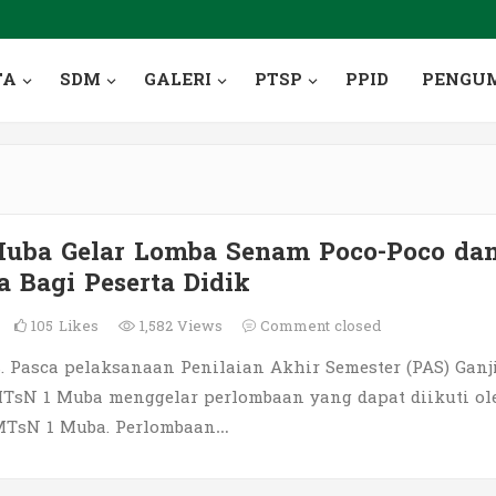
TA
SDM
GALERI
PTSP
PPID
PENGU
uba Gelar Lomba Senam Poco-Poco da
a Bagi Peserta Didik
105
Likes
1,582 Views
Comment closed
 Pasca pelaksanaan Penilaian Akhir Semester (PAS) Ganj
 MTsN 1 Muba menggelar perlombaan yang dapat diikuti ol
 MTsN 1 Muba. Perlombaan…