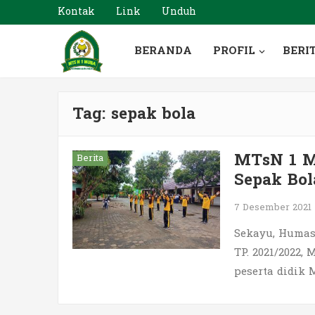
Kontak
Link
Unduh
BERANDA
PROFIL
BERI
Tag:
sepak bola
MTsN 1 M
Berita
Sepak Bol
7 Desember 2021
Sekayu, Humas.
TP. 2021/2022,
peserta didik