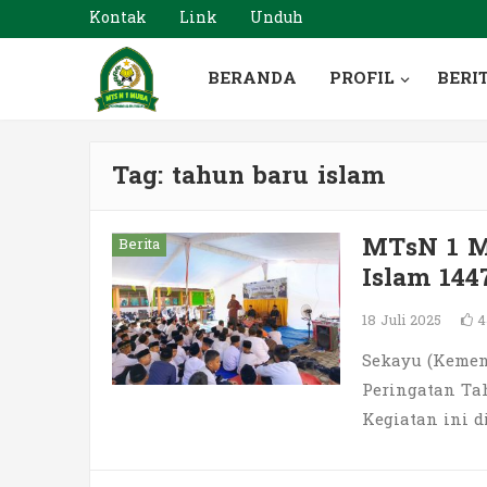
Kontak
Link
Unduh
BERANDA
PROFIL
BERI
Tag:
tahun baru islam
MTsN 1 Mu
Berita
Islam 144
18 Juli 2025
4
Sekayu (Kemen
Peringatan Tah
Kegiatan ini d