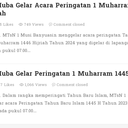
uba Gelar Acara Peringatan 1 Muharr
ah
5
Likes
749 Views
Comment closed
. MTsN 1 Musi Banyuasin menggelar acara peringatan T
Muharram 1446 Hijriah Tahun 2024 yang digelar di lapang
 pukul 07.00…
uba Gelar Peringatan 1 Muharram 144
57
Likes
1,066 Views
Comment closed
. Dalam rangka memperingati Tahun Baru Islam, MTsN 1
r acara Peringatan Tahun Baru Islam 1445 H Tahun 2023
ada pukul 07.00…