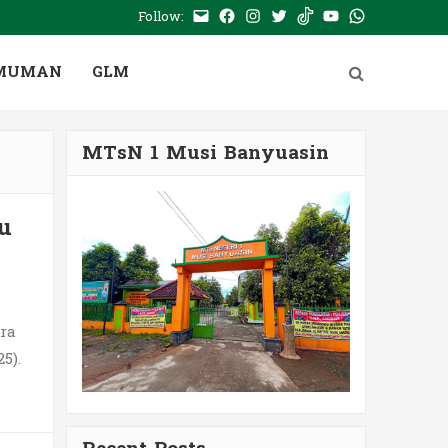
Follow:
E-
Facebook
Instagram
Twitter
Tiktok
Youtube
WhatsApp
mail
PTSP
MUMAN
GLM
MTsN 1 Musi Banyuasin
u
ra
5).