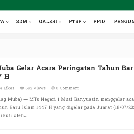
TA
SDM
GALERI
PTSP
PPID
PENGU
ba Gelar Acara Peringatan Tahun Bar
7 H
4
Likes
692 Views
0
Comment
ag Muba) — MTs Negeri 1 Musi Banyuasin menggelar aca
un Baru Islam 1447 H yang digelar pada Jum’at (18/07/202
iikuti oleh…