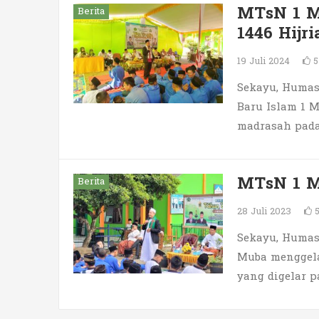
MTsN 1 M
Berita
1446 Hijri
19 Juli 2024
5
Sekayu, Humas
Baru Islam 1 
madrasah pada
MTsN 1 M
Berita
28 Juli 2023
Sekayu, Humas
Muba menggela
yang digelar p