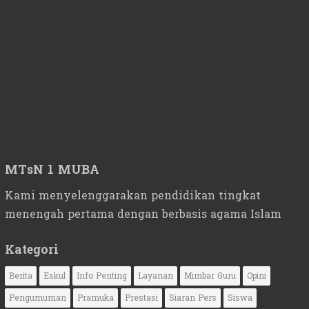
MTsN 1 MUBA
Kami menyelenggarakan pendidikan tingkat
menengah pertama dengan berbasis agama Islam
Kategori
Berita
Eskul
Info Penting
Layanan
Mimbar Guru
Opini
Pengumuman
Pramuka
Prestasi
Siaran Pers
Siswa