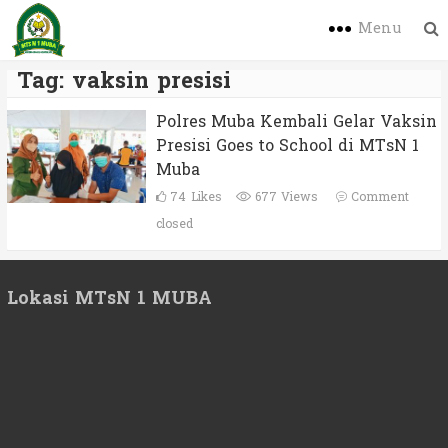
Menu
Tag:
vaksin presisi
Polres Muba Kembali Gelar Vaksin
Presisi Goes to School di MTsN 1
Muba
74
Likes
677 Views
Comment
closed
Lokasi MTsN 1 MUBA