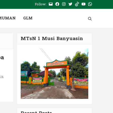
Follow:
E-
Facebook
Instagram
Twitter
Tiktok
Youtube
WhatsApp
mail
PTSP
MUMAN
GLM
MTsN 1 Musi Banyuasin
ba
in