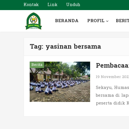
Kontak
Link
Unduh
BERANDA
PROFIL
BERI
Tag:
yasinan bersama
Pembacaa
Berita
19 November 202
Sekayu, Humas
bersama di lap
peserta didik 