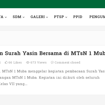
TA
SDM
GALERI
PTSP
PPID
PENGU
n Surah Yasin Bersama di MTsN 1 Mu
1
66
Likes
673 Views
Comment closed
. MTsN 1 Muba menggelar kegiatan pembacaan Surah Yas
angan MTsN 1 Muba. Kegiatan ini diikuti oleh seluruh
Kelas VII yang…