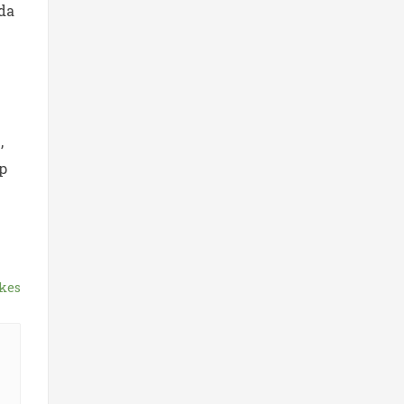
da
,
p
kes