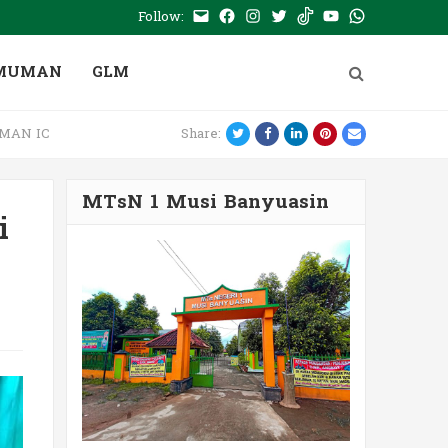
Follow:
E-
Facebook
Instagram
Twitter
Tiktok
Youtube
WhatsApp
mail
PTSP
MUMAN
GLM
Twitter
Facebook
LinkedIn
Pinterest
Email
B MAN IC
Share:
MTsN 1 Musi Banyuasin
i