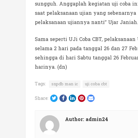
sungguh. Anggaplah kegiatan uji coba i
saat pelaksanaan ujian yang sebenarny
pelaksanaan ujiannya nanti” Ujar Janiah
Sama seperti UJi Coba CBT, pelaksanaan
selama 2 hari pada tanggal 26 dan 27 Feb
sehingga di hari Sabtu tanggal 26 Februa
harinya. (dn)
Tags:
snpdb man ic
uji coba cbt
Twitter
Facebook
LinkedIn
Pinterest
Email
Share:
Author:
admin24