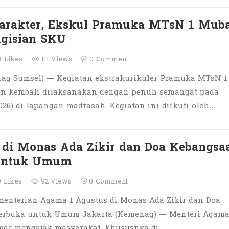
arakter, Ekskul Pramuka MTsN 1 Mub
ngisian SKU
8
Likes
111 Views
0
Comment
ag Sumsel) — Kegiatan ekstrakurikuler Pramuka MTsN 1
n kembali dilaksanakan dengan penuh semangat pada
026) di lapangan madrasah. Kegiatan ini diikuti oleh…
 di Monas Ada Zikir dan Doa Kebangsa
untuk Umum
9
Likes
92 Views
0
Comment
menterian Agama 1 Agustus di Monas Ada Zikir dan Doa
erbuka untuk Umum Jakarta (Kemenag) — Menteri Agam
ar mengajak masyarakat, khususnya di…