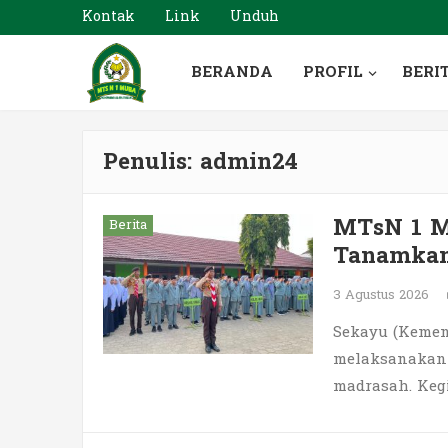
Kontak
Link
Unduh
BERANDA
PROFIL
BERI
Penulis:
admin24
MTsN 1 M
Berita
Tanamkan
3 Agustus 2026
Sekayu (Kemen
melaksanakan u
madrasah. Kegi