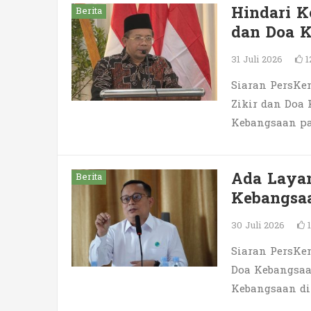
Hindari K
Berita
dan Doa K
31 Juli 2026
1
Siaran PersKe
Zikir dan Doa
Kebangsaan pad
Ada Layan
Berita
Kebangsa
30 Juli 2026
Siaran PersKe
Doa Kebangsaa
Kebangsaan di