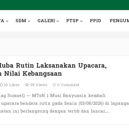
TA
SDM
GALERI
PTSP
PPID
PENGU
uba Rutin Laksanakan Upacara,
 Nilai Kebangsaan
10
Likes
95 Views
0
Comment
ag Sumsel) — MTsN 1 Musi Banyuasin kembali
pacara bendera rutin pada Senin (03/08/2026) di lapang
atan ini berlangsung dengan tertib dan lancar,…