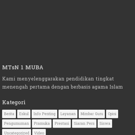
MTsN 1 MUBA
Kami menyelenggarakan pendidikan tingkat
menengah pertama dengan berbasis agama Islam
Kategori
Berita
Eskul
Info Penting
Layanan
Mimbar Guru
Opini
Pengumuman
Pramuka
Prestasi
Siaran Pers
Siswa
Uncategorized
Video