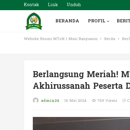
Kontak
Link
Unduh
BERANDA
PROFIL
BERI
Website Resmi MTsN 1 Musi Banyuasin
Berita
Berl
Berlangsung Meriah! M
Akhirussanah Peserta D
admin24
16 Mei 2024
769 Views
C