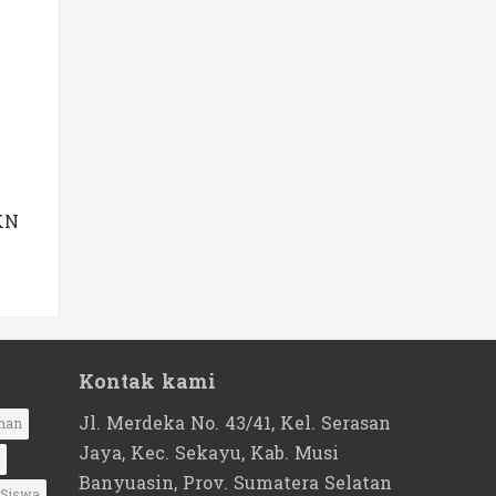
KN
Kontak kami
Jl. Merdeka No. 43/41, Kel. Serasan
nan
Jaya, Kec. Sekayu, Kab. Musi
Banyuasin, Prov. Sumatera Selatan
Siswa