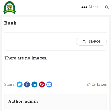
Menu
Buah
SEARCH
There are no images.
Twitter
Facebook
LinkedIn
Pinterest
Email
29
Likes
Share:
Author:
admin