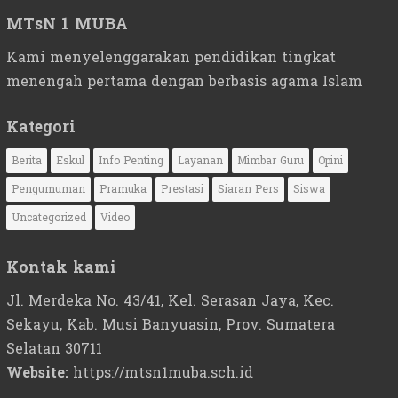
MTsN 1 MUBA
Kami menyelenggarakan pendidikan tingkat
menengah pertama dengan berbasis agama Islam
Kategori
Berita
Eskul
Info Penting
Layanan
Mimbar Guru
Opini
Pengumuman
Pramuka
Prestasi
Siaran Pers
Siswa
Uncategorized
Video
Kontak kami
Jl. Merdeka No. 43/41, Kel. Serasan Jaya, Kec.
Sekayu, Kab. Musi Banyuasin, Prov. Sumatera
Selatan 30711
Website:
https://mtsn1muba.sch.id