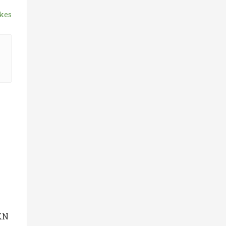
kes
KN