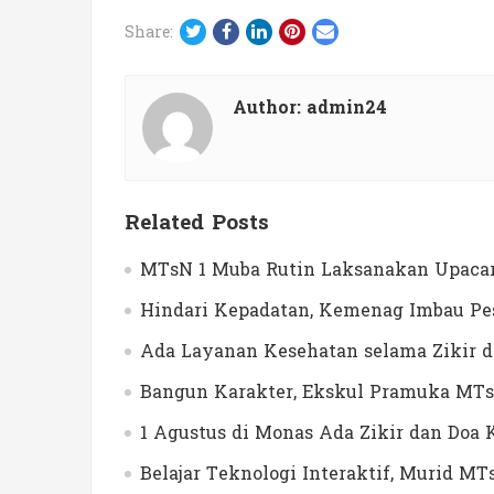
Twitter
Facebook
LinkedIn
Pinterest
Email
Share:
Author:
admin24
Related Posts
MTsN 1 Muba Rutin Laksanakan Upacar
Hindari Kepadatan, Kemenag Imbau Pes
Ada Layanan Kesehatan selama Zikir 
Bangun Karakter, Ekskul Pramuka MTs
1 Agustus di Monas Ada Zikir dan Do
Belajar Teknologi Interaktif, Murid 