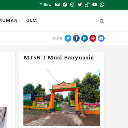
Follow:
E-
Facebook
Instagram
Twitter
Tiktok
Youtube
WhatsApp
mail
PTSP
MUMAN
GLM
Twitter
Facebook
LinkedIn
Pinterest
Email
Share:
MTsN 1 Musi Banyuasin