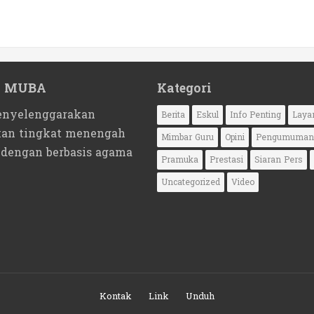
1 MUBA
Kategori
nyelenggarakan
Berita
Eskul
Info Penting
Laya
kan tingkat menengah
Mimbar Guru
Opini
Pengumuman
 dengan berbasis agama
Pramuka
Prestasi
Siaran Pers
Uncategorized
Video
Kontak
Link
Unduh