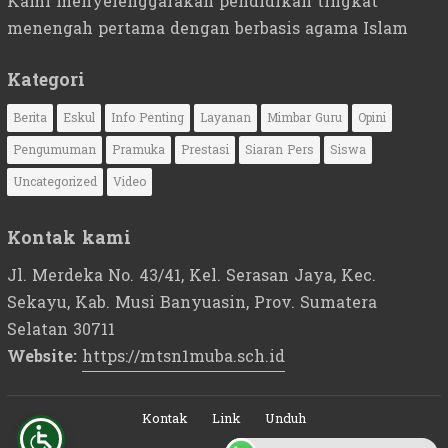
Kami menyelenggarakan pendidikan tingkat
menengah pertama dengan berbasis agama Islam
Kategori
Berita
Eskul
Info Penting
Layanan
Mimbar Guru
Opini
Pengumuman
Pramuka
Prestasi
Siaran Pers
Siswa
Uncategorized
Video
Kontak kami
Jl. Merdeka No. 43/41, Kel. Serasan Jaya, Kec.
Sekayu, Kab. Musi Banyuasin, Prov. Sumatera
Selatan 30711
Website:
https://mtsn1muba.sch.id
Kontak
Link
Unduh