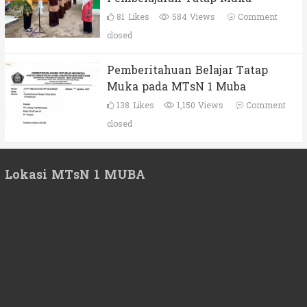
81
Likes
584 Views
Comment
closed
Pemberitahuan Belajar Tatap
Muka pada MTsN 1 Muba
138
Likes
1,150 Views
Comment
closed
Lokasi MTsN 1 MUBA