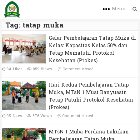
Menu
Tag:
tatap muka
Gelar Pembelajaran Tatap Muka di
Kelas: Kapasitas Kelas 50% dan
Tetap Mematuhi Protokol
Kesehatan (Prokes)
84
Likes
859 Views
Comment closed
Hari Kedua Pembelajaran Tatap
Muka, MTsN 1 Musi Banyuasin
Tetap Patuhi Protokol Kesehatan
(Prokes)
95
Likes
576 Views
Comment closed
MTsN 1 Muba Perdana Lakukan
Pembelajaran Tatap Muka