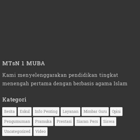
MTsN 1 MUBA
Kami menyelenggarakan pendidikan tingkat
menengah pertama dengan berbasis agama Islam
Kategori
Berita
Eskul
Info Penting
Layanan
Mimbar Guru
Opini
Pengumuman
Pramuka
Prestasi
Siaran Pers
Siswa
Uncategorized
Video