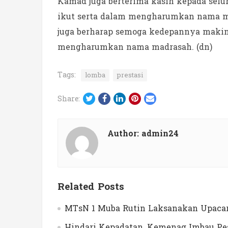
Kamad juga berterima kasih kepada selur
ikut serta dalam mengharumkan nama mad
juga berharap semoga kedepannya makin 
mengharumkan nama madrasah. (dn)
Tags:
lomba
prestasi
Twitter
Facebook
LinkedIn
Pinterest
Email
Share:
Author:
admin24
Related Posts
MTsN 1 Muba Rutin Laksanakan Upacar
Hindari Kepadatan, Kemenag Imbau Pes