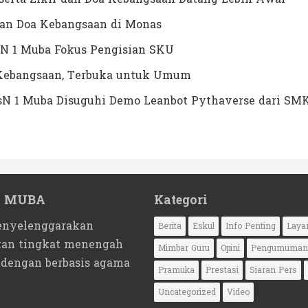
dan Doa Kebangsaan di Monas
N 1 Muba Fokus Pengisian SKU
a Kebangsaan, Terbuka untuk Umum
MTsN 1 Muba Disuguhi Demo Leanbot Pythaverse dari SM
1 MUBA
Kategori
nyelenggarakan
Berita
Eskul
Info Penting
Laya
kan tingkat menengah
Mimbar Guru
Opini
Pengumuman
 dengan berbasis agama
Pramuka
Prestasi
Siaran Pers
Uncategorized
Video