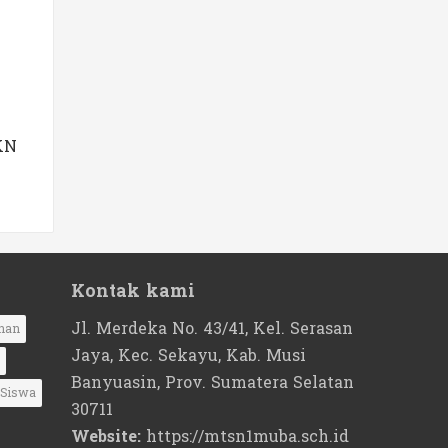
KN
Kontak kami
Jl. Merdeka No. 43/41, Kel. Serasan
nan
Jaya, Kec. Sekayu, Kab. Musi
Banyuasin, Prov. Sumatera Selatan
Siswa
30711
Website:
https://mtsn1muba.sch.id