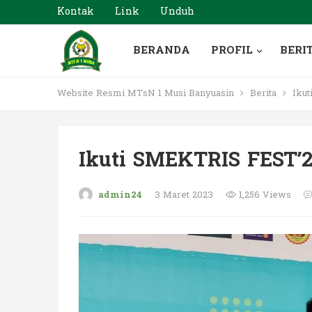
Kontak
Link
Unduh
BERANDA
PROFIL
BERI
Website Resmi MTsN 1 Musi Banyuasin
Berita
Ikut
Ikuti SMEKTRIS FEST’2
admin24
3 Maret 2023
1,256 Views