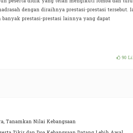
uh peserta didik yang telah mengikuti lomba dan turu
rasah dengan diraihnya prestasi-prestasi tersebut. I
banyak prestasi-prestasi lainnya yang dapat
90
Li
a, Tanamkan Nilai Kebangsaan
erta Zikir dan Doa Kebangsaan Datang Lebih Awal