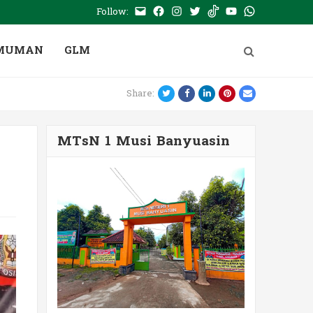
Follow:
E-
Facebook
Instagram
Twitter
Tiktok
Youtube
WhatsApp
mail
PTSP
MUMAN
GLM
Twitter
Facebook
LinkedIn
Pinterest
Email
Share:
MTsN 1 Musi Banyuasin