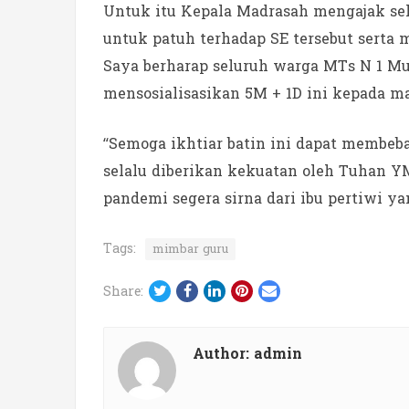
Untuk itu Kepala Madrasah mengajak se
untuk patuh terhadap SE tersebut serta 
Saya berharap seluruh warga MTs N 1 
mensosialisasikan 5M + 1D ini kepada m
“Semoga ikhtiar batin ini dapat membeb
selalu diberikan kekuatan oleh Tuhan Y
pandemi segera sirna dari ibu pertiwi yang
Tags:
mimbar guru
Twitter
Facebook
LinkedIn
Pinterest
Email
Share:
Author:
admin