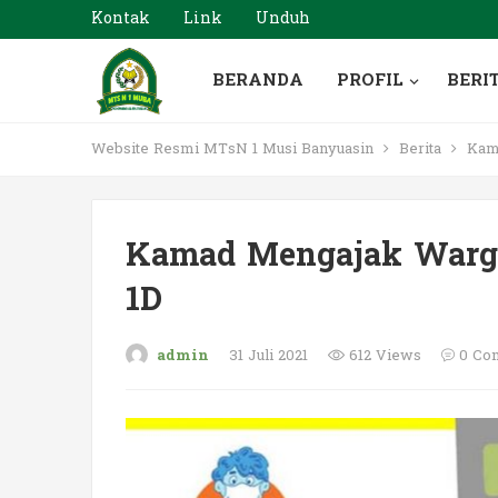
Kontak
Link
Unduh
BERANDA
PROFIL
BERI
Website Resmi MTsN 1 Musi Banyuasin
Berita
Kama
Kamad Mengajak Warga
1D
admin
31 Juli 2021
612 Views
0 Co