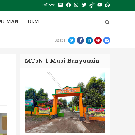
Follow:
E-
Facebook
Instagram
Twitter
Tiktok
Youtube
WhatsApp
mail
PTSP
MUMAN
GLM
Twitter
Facebook
LinkedIn
Pinterest
Email
Share:
MTsN 1 Musi Banyuasin