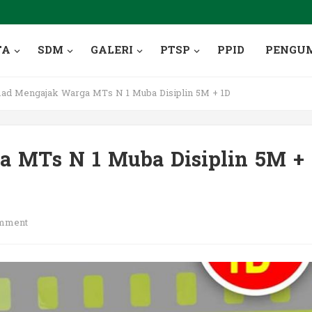
TA
SDM
GALERI
PTSP
PPID
PENGU
d Mengajak Warga MTs N 1 Muba Disiplin 5M + 1D
 MTs N 1 Muba Disiplin 5M +
mment