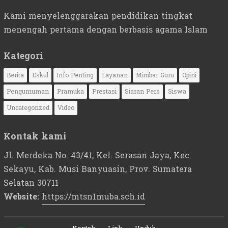
Kami menyelenggarakan pendidikan tingkat
menengah pertama dengan berbasis agama Islam
Kategori
Berita
Eskul
Info Penting
Layanan
Mimbar Guru
Opini
Pengumuman
Pramuka
Prestasi
Siaran Pers
Siswa
Uncategorized
Video
Kontak kami
Jl. Merdeka No. 43/41, Kel. Serasan Jaya, Kec.
Sekayu, Kab. Musi Banyuasin, Prov. Sumatera
Selatan 30711
Website:
https://mtsn1muba.sch.id