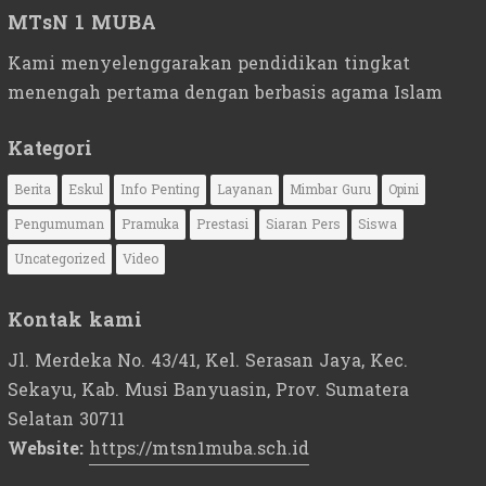
MTsN 1 MUBA
Kami menyelenggarakan pendidikan tingkat
menengah pertama dengan berbasis agama Islam
Kategori
Berita
Eskul
Info Penting
Layanan
Mimbar Guru
Opini
Pengumuman
Pramuka
Prestasi
Siaran Pers
Siswa
Uncategorized
Video
Kontak kami
Jl. Merdeka No. 43/41, Kel. Serasan Jaya, Kec.
Sekayu, Kab. Musi Banyuasin, Prov. Sumatera
Selatan 30711
Website:
https://mtsn1muba.sch.id