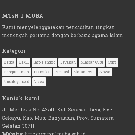
MTsN 1 MUBA
Kami menyelenggarakan pendidikan tingkat
menengah pertama dengan berbasis agama Islam
Kategori
Berita
Eskul
Info Penting
Layanan
Mimbar Guru
Opini
Pengumuman
Pramuka
Prestasi
Siaran Pers
Siswa
Uncategorized
Video
Kontak kami
Jl. Merdeka No. 43/41, Kel. Serasan Jaya, Kec.
Sekayu, Kab. Musi Banyuasin, Prov. Sumatera
Selatan 30711
Website:
https://mtsn1muba.sch.id