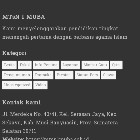
MTsN 1 MUBA
Kami menyelenggarakan pendidikan tingkat
menengah pertama dengan berbasis agama Islam
Kategori
Berita
Eskul
Info Penting
Layanan
Mimbar Guru
Opini
Pengumuman
Pramuka
Prestasi
Siaran Pers
Siswa
Uncategorized
Video
Kontak kami
Jl. Merdeka No. 43/41, Kel. Serasan Jaya, Kec.
Sekayu, Kab. Musi Banyuasin, Prov. Sumatera
Selatan 30711
Website:
https://mtsn1muba.sch.id