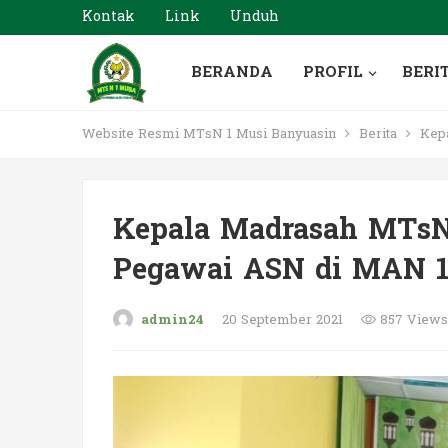
Kontak
Link
Unduh
BERANDA
PROFIL
BERI
Website Resmi MTsN 1 Musi Banyuasin
Berita
Kepa
Kepala Madrasah MTsN
Pegawai ASN di MAN 
admin24
20 September 2021
857 Views