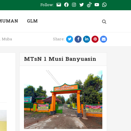
Follow:
E-
Facebook
Instagram
Twitter
Tiktok
Youtube
WhatsApp
mail
PTSP
MUMAN
GLM
Twitter
Facebook
LinkedIn
Pinterest
Email
1 Muba
Share:
MTsN 1 Musi Banyuasin