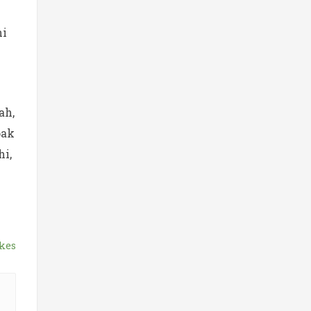
ni
ah,
pak
hi,
kes