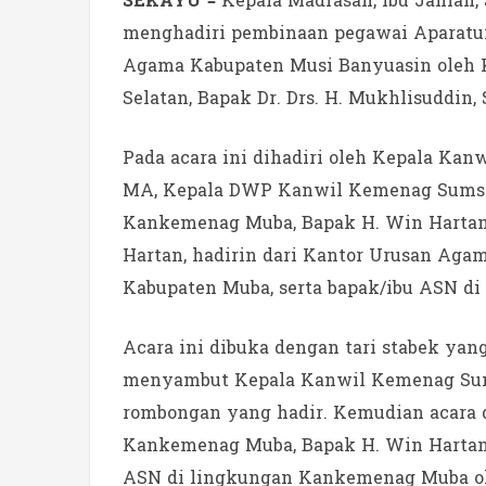
SEKAYU –
Kepala Madrasah, Ibu Janiah, 
menghadiri pembinaan pegawai Aparatur
Agama Kabupaten Musi Banyuasin oleh 
Selatan, Bapak Dr. Drs. H. Mukhlisuddin,
Pada acara ini dihadiri oleh Kepala Kanw
MA, Kepala DWP Kanwil Kemenag Sumsel,
Kankemenag Muba, Bapak H. Win Hartan,
Hartan, hadirin dari Kantor Urusan Aga
Kabupaten Muba, serta bapak/ibu ASN d
Acara ini dibuka dengan tari stabek yan
menyambut Kepala Kanwil Kemenag Sumsel
rombongan yang hadir. Kemudian acara d
Kankemenag Muba, Bapak H. Win Hartan, 
ASN di lingkungan Kankemenag Muba ole