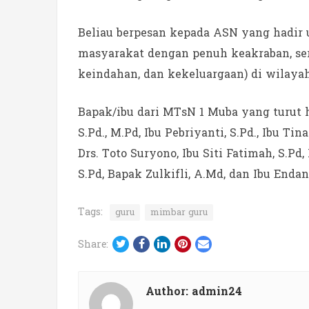
Beliau berpesan kepada ASN yang hadir 
masyarakat dengan penuh keakraban, ser
keindahan, dan kekeluargaan) di wilay
Bapak/ibu dari MTsN 1 Muba yang turut h
S.Pd., M.Pd, Ibu Pebriyanti, S.Pd., Ibu Tin
Drs. Toto Suryono, Ibu Siti Fatimah, S.Pd,
S.Pd, Bapak Zulkifli, A.Md, dan Ibu Endan
Tags:
guru
mimbar guru
Twitter
Facebook
LinkedIn
Pinterest
Email
Share:
Author:
admin24