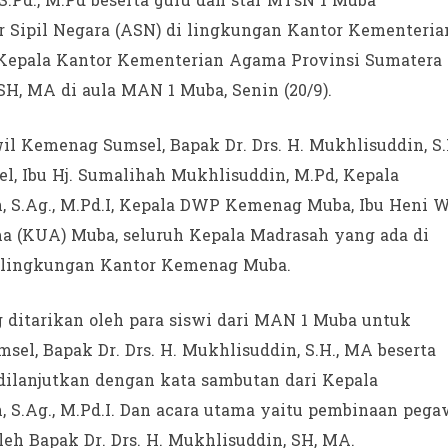
S.Pd., M.Pd beserta guru dan staf MTsN 1 Muba
 Sipil Negara (ASN) di lingkungan Kantor Kementeria
Kepala Kantor Kementerian Agama Provinsi Sumatera
 SH, MA di aula MAN 1 Muba, Senin (20/9).
il Kemenag Sumsel, Bapak Dr. Drs. H. Mukhlisuddin, S.
 Ibu Hj. Sumalihah Mukhlisuddin, M.Pd, Kepala
 S.Ag., M.Pd.I, Kepala DWP Kemenag Muba, Ibu Heni 
ma (KUA) Muba, seluruh Kepala Madrasah yang ada di
i lingkungan Kantor Kemenag Muba.
g ditarikan oleh para siswi dari MAN 1 Muba untuk
, Bapak Dr. Drs. H. Mukhlisuddin, S.H., MA beserta
ilanjutkan dengan kata sambutan dari Kepala
S.Ag., M.Pd.I. Dan acara utama yaitu pembinaan pega
h Bapak Dr. Drs. H. Mukhlisuddin, SH, MA.