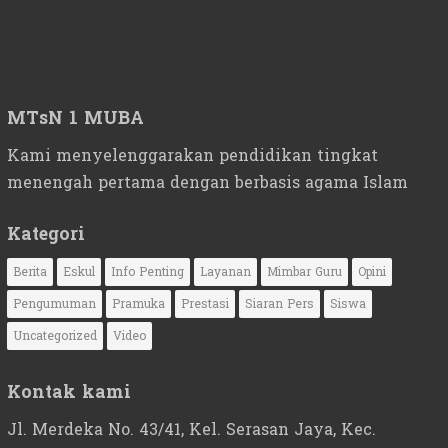
MTsN 1 MUBA
Kami menyelenggarakan pendidikan tingkat
menengah pertama dengan berbasis agama Islam
Kategori
Berita
Eskul
Info Penting
Layanan
Mimbar Guru
Opini
Pengumuman
Pramuka
Prestasi
Siaran Pers
Siswa
Uncategorized
Video
Kontak kami
Jl. Merdeka No. 43/41, Kel. Serasan Jaya, Kec.