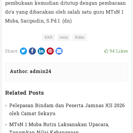
pembukaan kemudian ditutup dengan pembacaan
do’a yang dibacakan oleh salah satu guru MTsN 1
Muba, Saripudin, S.Pd.I. (dn)
KKR
osim
Rohis
Twitter
Facebook
LinkedIn
Pinterest
Email
94
Likes
Share:
Author:
admin24
Related Posts
Pelepasan Bindam dan Peserta Jamnas XII 2026
oleh Camat Sekayu
MTsN 1 Muba Rutin Laksanakan Upacara,
Tanamkan Nilai Kebangsaan