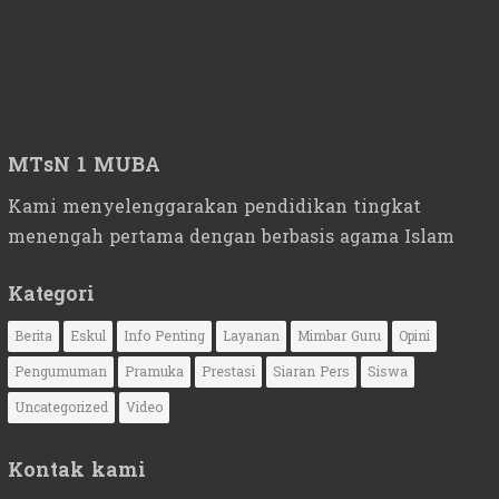
MTsN 1 MUBA
Kami menyelenggarakan pendidikan tingkat
menengah pertama dengan berbasis agama Islam
Kategori
Berita
Eskul
Info Penting
Layanan
Mimbar Guru
Opini
Pengumuman
Pramuka
Prestasi
Siaran Pers
Siswa
Uncategorized
Video
Kontak kami