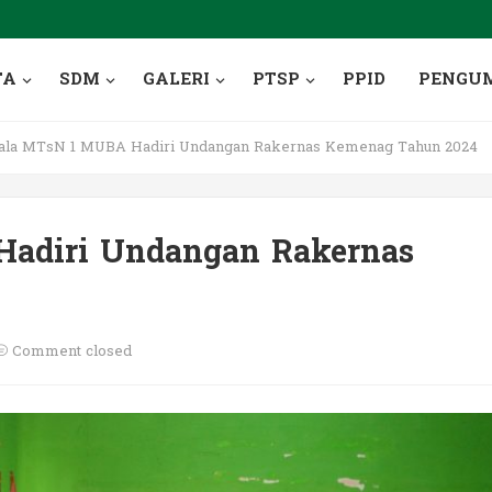
TA
SDM
GALERI
PTSP
PPID
PENGU
la MTsN 1 MUBA Hadiri Undangan Rakernas Kemenag Tahun 2024
adiri Undangan Rakernas
Comment closed