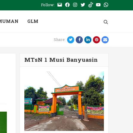
Follow:
E-
Facebook
Instagram
Twitter
Tiktok
Youtube
WhatsApp
mail
PTSP
MUMAN
GLM
Twitter
Facebook
LinkedIn
Pinterest
Email
Share:
MTsN 1 Musi Banyuasin