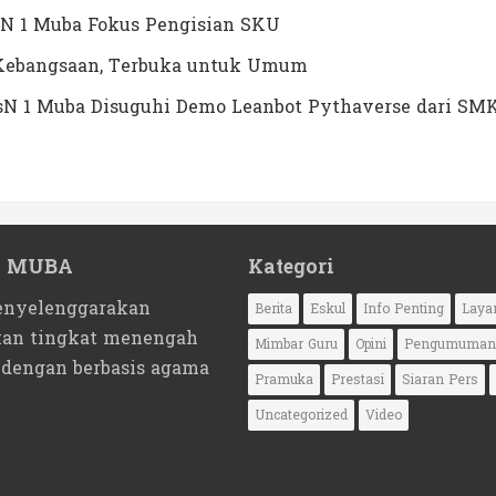
N 1 Muba Fokus Pengisian SKU
a Kebangsaan, Terbuka untuk Umum
MTsN 1 Muba Disuguhi Demo Leanbot Pythaverse dari SM
1 MUBA
Kategori
nyelenggarakan
Berita
Eskul
Info Penting
Laya
kan tingkat menengah
Mimbar Guru
Opini
Pengumuman
 dengan berbasis agama
Pramuka
Prestasi
Siaran Pers
Uncategorized
Video