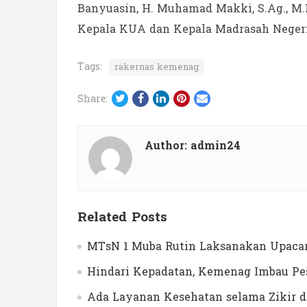
Banyuasin, H. Muhamad Makki, S.Ag., M.P
Kepala KUA dan Kepala Madrasah Negeri
Tags:
rakernas kemenag
Twitter
Facebook
LinkedIn
Pinterest
Email
Share:
Author:
admin24
Related Posts
MTsN 1 Muba Rutin Laksanakan Upacar
Hindari Kepadatan, Kemenag Imbau Pes
Ada Layanan Kesehatan selama Zikir 